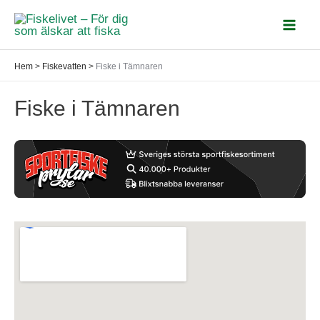
Hoppa
till
Mai
innehåll
Hem
>
Fiskevatten
>
Fiske i Tämnaren
Men
Fiske i Tämnaren