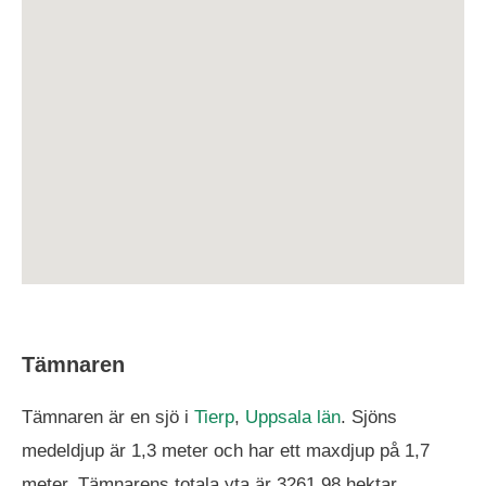
Tämnaren
Tämnaren är en sjö i
Tierp
,
Uppsala län
. Sjöns
medeldjup är 1,3 meter och har ett maxdjup på 1,7
meter. Tämnarens totala yta är 3261,98 hektar.