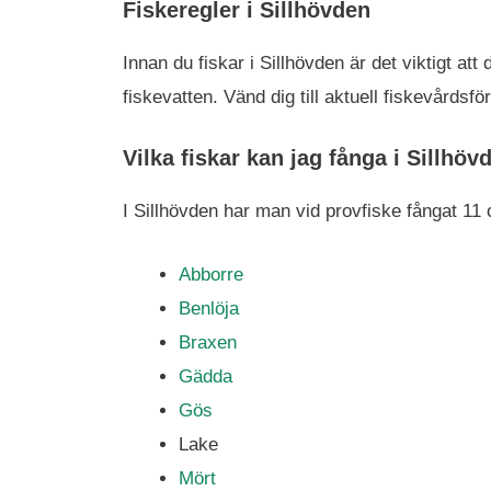
Fiskeregler i Sillhövden
Innan du fiskar i Sillhövden är det viktigt at
fiskevatten. Vänd dig till aktuell fiskevård
Vilka fiskar kan jag fånga i Sillhöv
I Sillhövden har man vid provfiske fångat 11 o
Abborre
Benlöja
Braxen
Gädda
Gös
Lake
Mört