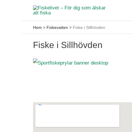
Hoppa
till
innehåll
Hem
>
Fiskevatten
>
Fiske i Sillhövden
Fiske i Sillhövden