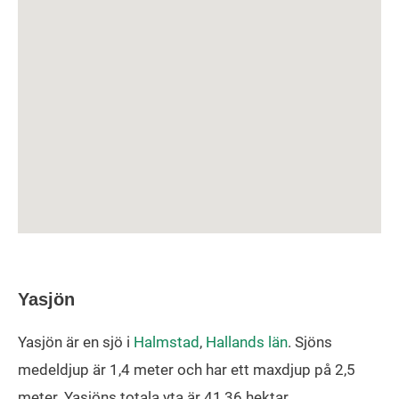
Yasjön
Yasjön är en sjö i
Halmstad
,
Hallands län
. Sjöns
medeldjup är 1,4 meter och har ett maxdjup på 2,5
meter. Yasjöns totala yta är 41,36 hektar.