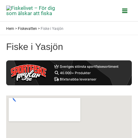
Hoppa
till
Mai
innehåll
Hem
>
Fiskevatten
>
Fiske i Yasjön
Men
Fiske i Yasjön