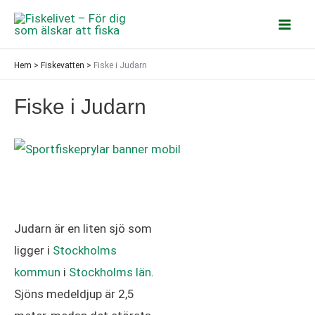
Hoppa
till
Mai
innehåll
Hem
>
Fiskevatten
>
Fiske i Judarn
Men
Fiske i Judarn
Judarn är en liten sjö som
ligger i
Stockholms
kommun
i
Stockholms län
.
Sjöns medeldjup är 2,5