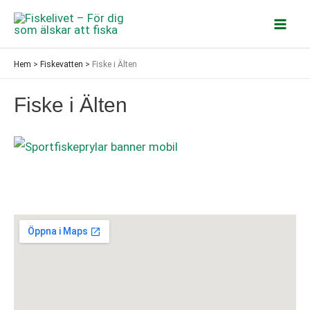
Hoppa
till
Mai
innehåll
Hem
>
Fiskevatten
>
Fiske i Älten
Men
Fiske i Älten