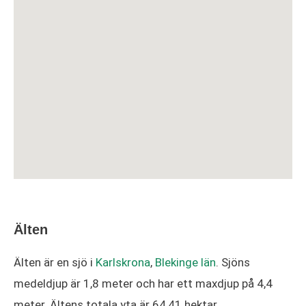
Älten
Älten är en sjö i
Karlskrona
,
Blekinge län
. Sjöns
medeldjup är 1,8 meter och har ett maxdjup på 4,4
meter. Ältens totala yta är 64,41 hektar.