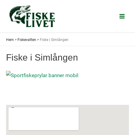
Hoppa
till
Mai
innehåll
Men
Hem
>
Fiskevatten
>
Fiske i Simlången
Fiske i Simlången