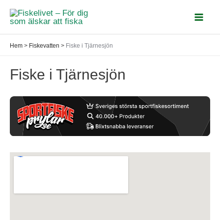
Hoppa
till
Mai
innehåll
Hem
>
Fiskevatten
>
Fiske i Tjärnesjön
Men
Fiske i Tjärnesjön