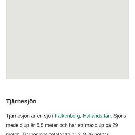
Tjärnesjön
Tjärnesjön är en sjö i
Falkenberg
,
Hallands län
. Sjöns
medeldjup är 6,8 meter och har ett maxdjup på 29
meter. Tjärnesjöns totala yta är 318,26 hektar.