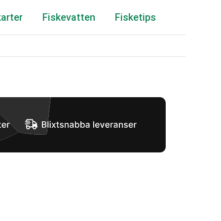
karter
Fiskevatten
Fisketips