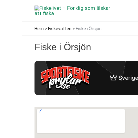
Hoppa
till
innehåll
Hem
>
Fiskevatten
>
Fiske i Örsjön
Fiske i Örsjön