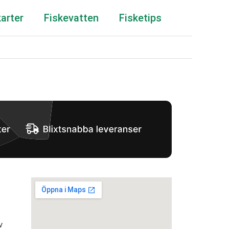
karter
Fiskevatten
Fisketips
v