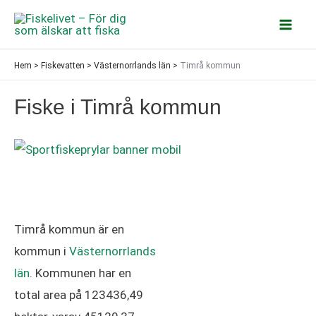
Hoppa
till
Mai
innehåll
Hem
>
Fiskevatten
>
Västernorrlands län
>
Timrå kommun
Men
Fiske i Timrå kommun
Timrå kommun är en
kommun i
Västernorrlands
län
. Kommunen har en
total area på 123436,49