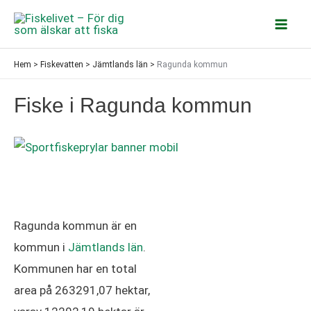
Hoppa
till
Mai
innehåll
Hem
>
Fiskevatten
>
Jämtlands län
>
Ragunda kommun
Men
Fiske i Ragunda kommun
Ragunda kommun är en
kommun i
Jämtlands län
.
Kommunen har en total
area på 263291,07 hektar,