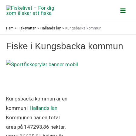
Hoppa
till
Mai
innehåll
Hem
>
Fiskevatten
>
Hallands län
>
Kungsbacka kommun
Men
Fiske i Kungsbacka kommun
Kungsbacka kommun är en
kommun i
Hallands län
.
Kommunen har en total
area på 147293,86 hektar,