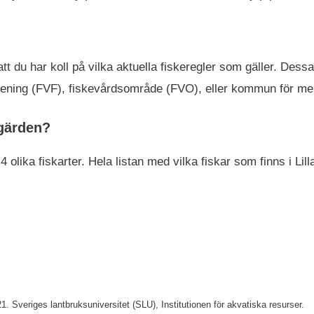
t att du har koll på vilka aktuella fiskeregler som gäller. D
sförening (FVF), fiskevårdsområde (FVO), eller kommun för me
ogärden?
4 olika fiskarter. Hela listan med vilka fiskar som finns i Lil
 Sveriges lantbruksuniversitet (SLU), Institutionen för akvatiska resurser.