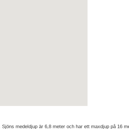
. Sjöns medeldjup är 6,8 meter och har ett maxdjup på 16 met