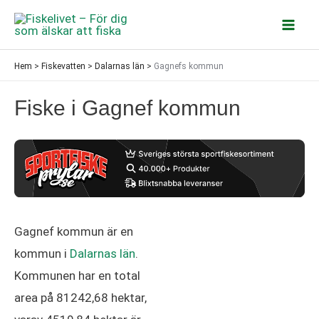
Hoppa
till
Mai
innehåll
Hem
>
Fiskevatten
>
Dalarnas län
>
Gagnefs kommun
Men
Fiske i Gagnef kommun
Gagnef kommun är en
kommun i
Dalarnas län
.
Kommunen har en total
area på 81242,68 hektar,