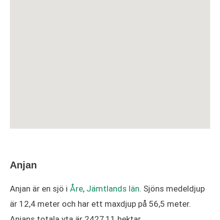
Anjan
Anjan är en sjö i
Åre
,
Jämtlands län
. Sjöns medeldjup
är 12,4 meter och har ett maxdjup på 56,5 meter.
Anjans totala yta är 2427,11 hektar.