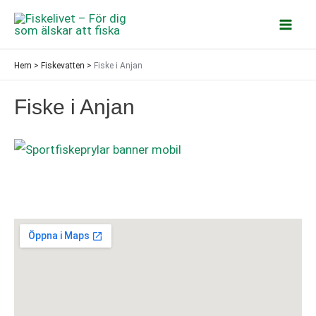
Hoppa
till
Mai
innehåll
Hem
>
Fiskevatten
>
Fiske i Anjan
Men
Fiske i Anjan